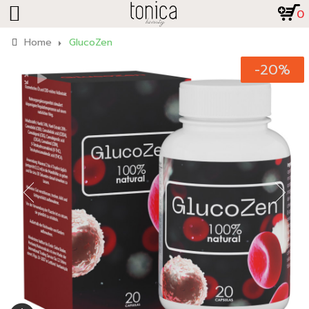
0
Home
GlucoZen
-20%