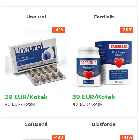
Unourol
Cardiolis
-
41%
-
20%
29 EUR/Kotak
39 EUR/Kotak
49 EUR/Kotak
49 EUR/Kotak
Softisenil
Blutforde
-
13%
-
41%